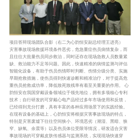
项目答辩现场团队合影（右二为心韵恒安副总经理王进亮）
灾害事故现场救援环境条件恶劣，危急重症伤员病情复杂，而
且往往大批量伤员同步救治，同时还存在现场急救人员数量紧
缺、救治能力不足等问题。因此，快速精准的病情监测与评估
智能化设备，有助于伤员伤情即时判断、伤情分级分类、实施
早期抢救措施，使伤员得到快速诊断和精准治疗，对于提高危
重伤员抢救成功率，降低致死致残率有着至关重要的作用。 心
韵恒安在我国穿戴设备领域位于领先地位，拥有多项核心专利
技术；自行研发的可穿戴心电产品经过多年市场使用和反馈，
已经得到充分打磨，具有丰富的各种应用场景下的实践经验。
在现有设备的基础上，心韵恒安将根据灾害事故现场的特点，
特别是灾害废墟下往往空间狭小、环境恶劣（潮湿、黑暗、狭
窄、缺氧、余震等）以及伤员体位受限等情况，研发适合灾害
事故现场的可穿戴皮肤传感器与监测系统，实现现场快速穿