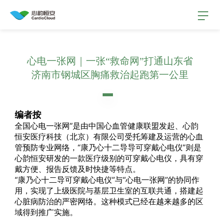
认识我们
心电一张网｜一张“救命网”打通山东省
济南市钢城区胸痛救治起跑第一公里
产品
编者按
生态
全国心电一张网”是由中国心血管健康联盟发起、心韵
恒安医疗科技（北京）有限公司受托筹建及运营的心血
管预防专业网络，“康乃心十二导导可穿戴心电仪”则是
用户故事
心韵恒安研发的一款医疗级别的可穿戴心电仪，具有穿
戴方便、报告反馈及时快捷等特点。
“康乃心十二导可穿戴心电仪”与“心电一张网”的协同作
公司动态
用，实现了上级医院与基层卫生室的互联共通，搭建起
心脏病防治的严密网络。这种模式已经在越来越多的区
域得到推广实施。
联系我们