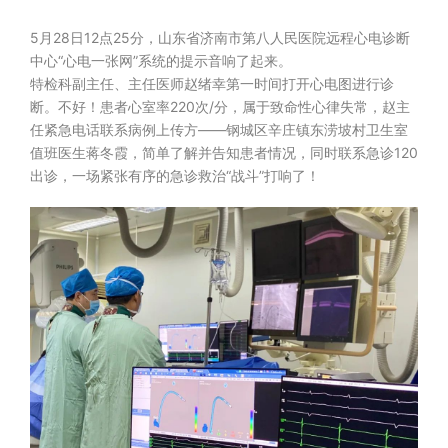
5月28日12点25分，山东省济南市第八人民医院远程心电诊断
中心“心电一张网”系统的提示音响了起来。
特检科副主任、主任医师赵绪幸第一时间打开心电图进行诊
断。不好！患者心室率220次/分，属于致命性心律失常，赵主
任紧急电话联系病例上传方——钢城区辛庄镇东涝坡村卫生室
值班医生蒋冬霞，简单了解并告知患者情况，同时联系急诊120
出诊，一场紧张有序的急诊救治“战斗”打响了！